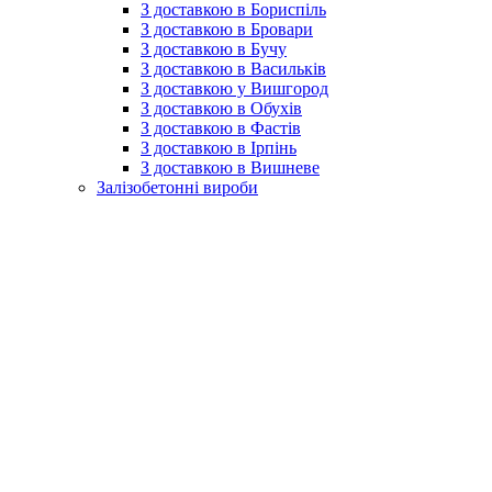
З доставкою в Бориспіль
З доставкою в Бровари
З доставкою в Бучу
З доставкою в Васильків
З доставкою у Вишгород
З доставкою в Обухів
З доставкою в Фастів
З доставкою в Ірпінь
З доставкою в Вишневе
Залізобетонні вироби