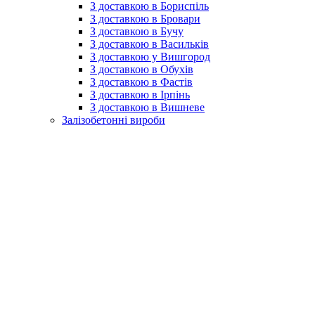
З доставкою в Бориспіль
З доставкою в Бровари
З доставкою в Бучу
З доставкою в Васильків
З доставкою у Вишгород
З доставкою в Обухів
З доставкою в Фастів
З доставкою в Ірпінь
З доставкою в Вишневе
Залізобетонні вироби