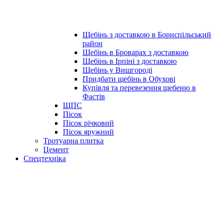
Щебінь з доставкою в Бориспільський
район
Щебінь в Броварах з доставкою
Щебінь в Ірпіні з доставкою
Щебінь у Вишгороді
Придбати щебінь в Обухові
Купівля та перевезення щебеню в
Фастів
ЩПС
Пісок
Пісок річковий
Пісок яружний
Тротуарна плитка
Цемент
Спецтехніка