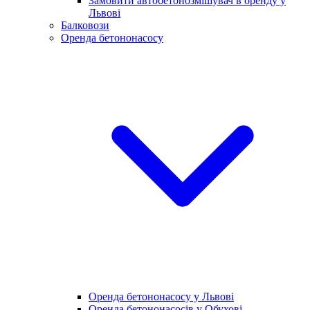
Замовити автобетонозмішувач в оренду у
Львові
Балковози
Оренда бетононасосу
Оренда бетононасосу у Львові
Оренда бетононасосів у Обухові