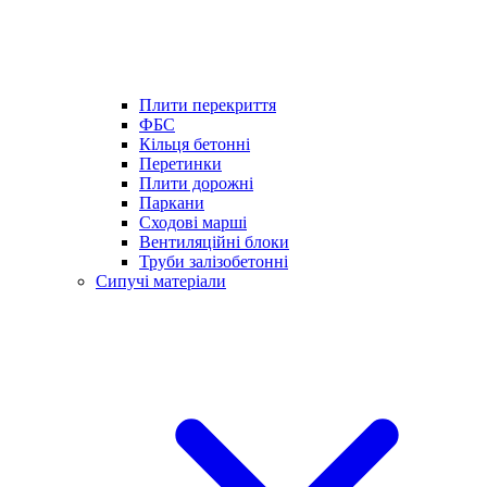
Плити перекриття
ФБС
Кільця бетонні
Перетинки
Плити дорожні
Паркани
Сходові марші
Вентиляційні блоки
Труби залізобетонні
Сипучі матеріали