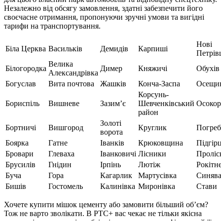
Незалежно від обсягу замовлення, здатні забезпечити його
своєчасне отримання, пропонуючи зручні умови та вигідні
тарифи на транспортування.
Нові
Біла Церква
Васильків
Демидів
Карпиші
Петрів
Велика
Білогородка
Димер
Княжичі
Обухів
Александрівка
Богуслав
Вита почтова
Жашків
Конча-Заспа
Осещи
Корсунь-
Бориспіль
Вишневе
Зазим’є
Шевченківський
Осоко
район
Золоті
Бортничі
Вишгород
Круглик
Погре
ворота
Боярка
Гатне
Іванків
Крюковщина
Підгірц
Бровари
Глеваха
Іванковичі
Лісники
Проліс
Брусилів
Гнідин
Ірпінь
Лютіж
Рокітн
Буча
Гора
Кагарлик
Мартусівка
Синяв
Бишів
Гостомель
Калинівка
Миронівка
Стави
Хочете
купити мішок цементу
або замовити більший об’єм?
Тож не варто зволікати. В РТС+ вас чекає не тільки якісна