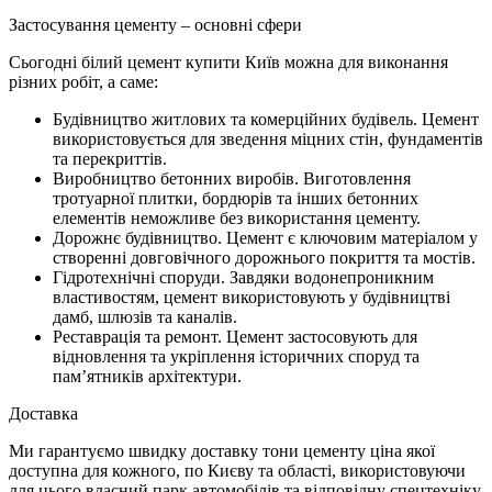
Застосування цементу – основні сфери
Сьогодні
білий цемент купити Київ
можна для виконання
різних робіт, а саме:
Будівництво житлових та комерційних будівель. Цемент
використовується для зведення міцних стін, фундаментів
та перекриттів.
Виробництво бетонних виробів. Виготовлення
тротуарної плитки, бордюрів та інших бетонних
елементів неможливе без використання цементу.
Дорожнє будівництво. Цемент є ключовим матеріалом у
створенні довговічного дорожнього покриття та мостів.
Гідротехнічні споруди. Завдяки водонепроникним
властивостям, цемент використовують у будівництві
дамб, шлюзів та каналів.
Реставрація та ремонт. Цемент застосовують для
відновлення та укріплення історичних споруд та
пам’ятників архітектури.
Доставка
Ми гарантуємо швидку доставку
тони цементу ціна
якої
доступна для кожного, по Києву та області, використовуючи
для цього власний парк автомобілів та відповідну спецтехніку.