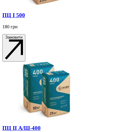
ПЦ І 500
180
грн
Замовити
ПЦ ІІ А/Ш-400