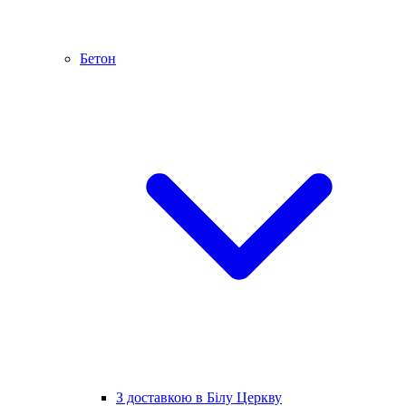
Бетон
З доставкою в Білу Церкву