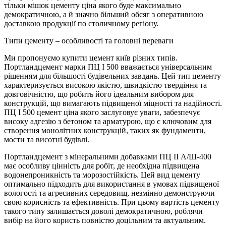
тільки
мішок цементу ціна
якого буде максимально
демократичною, а й значно більший обсяг з оперативною
доставкою продукції по столичному регіону.
Типи цементу – особливості та головні переваги
Ми пропонуємо
купити цемент київ
різних типів.
Портландцемент марки ПЦ І 500 вважається універсальним
рішенням для більшості будівельних завдань. Цей тип цементу
характеризується високою якістю, швидкістю твердіння та
довговічністю, що робить його ідеальним вибором для
конструкцій, що вимагають підвищеної міцності та надійності.
ПЦ І 500
цемент ціна
якого заслуговує уваги, забезпечує
високу адгезію з бетоном та арматурою, що є ключовим для
створення монолітних конструкцій, таких як фундаменти,
мости та висотні будівлі.
Портландцемент з мінеральними добавками ПЦ ІІ А/Ш-400
має особливу цінність для робіт, де необхідна підвищена
водонепроникність та морозостійкість. Цей вид цементу
оптимально підходить для використання в умовах підвищеної
вологості та агресивних середовищ, незмінно демонструючи
свою корисність та ефективність. При цьому
вартість цементу
такого типу залишається доволі демократичною, роблячи
вибір на його користь повністю доцільним та актуальним.