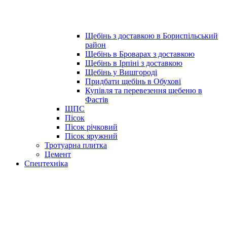
Щебінь з доставкою в Бориспільський
район
Щебінь в Броварах з доставкою
Щебінь в Ірпіні з доставкою
Щебінь у Вишгороді
Придбати щебінь в Обухові
Купівля та перевезення щебеню в
Фастів
ЩПС
Пісок
Пісок річковий
Пісок яружний
Тротуарна плитка
Цемент
Спецтехніка