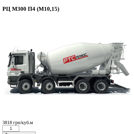
РЦ М300 П4 (М10,15)
3818
грн
/куб.м
РЦ
М300