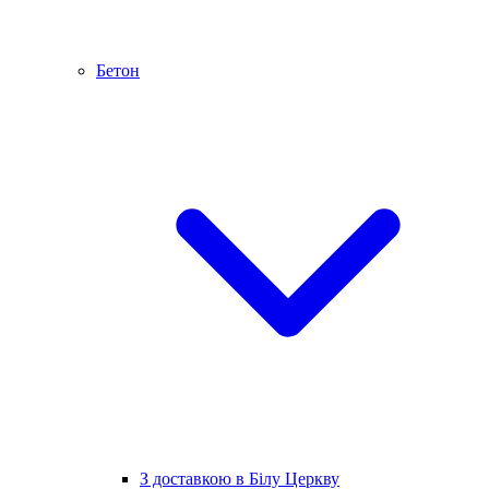
Бетон
З доставкою в Білу Церкву