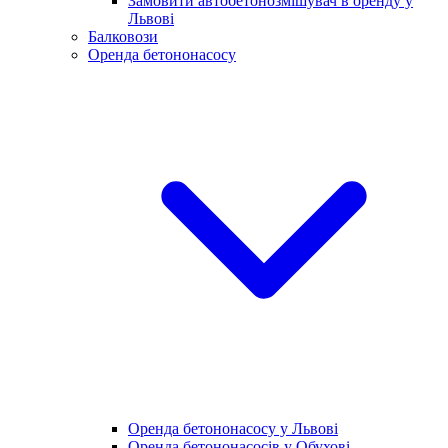
Замовити автобетонозмішувач в оренду у
Львові
Балковози
Оренда бетононасосу
Оренда бетононасосу у Львові
Оренда бетононасосів у Обухові