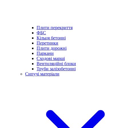
Плити перекриття
ФБС
Кільця бетонні
Перетинки
Плити дорожні
Паркани
Сходові марші
Вентиляційні блоки
Труби залізобетонні
Сипучі матеріали