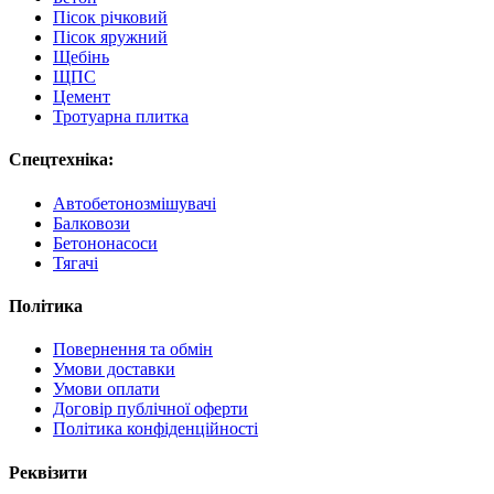
Пісок річковий
Пісок яружний
Щебінь
ЩПС
Цемент
Тротуарна плитка
Спецтехніка:
Автобетонозмішувачі
Балковози
Бетононасоси
Тягачі
Політика
Повернення та обмін
Умови доставки
Умови оплати
Договір публічної оферти
Політика конфіденційності
Реквізити