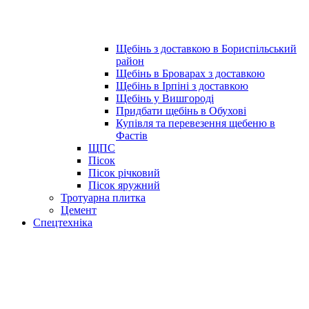
Щебінь з доставкою в Бориспільський
район
Щебінь в Броварах з доставкою
Щебінь в Ірпіні з доставкою
Щебінь у Вишгороді
Придбати щебінь в Обухові
Купівля та перевезення щебеню в
Фастів
ЩПС
Пісок
Пісок річковий
Пісок яружний
Тротуарна плитка
Цемент
Спецтехніка