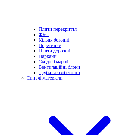
Плити перекриття
ФБС
Кільця бетонні
Перетинки
Плити дорожні
Паркани
Сходові марші
Вентиляційні блоки
Труби залізобетонні
Сипучі матеріали