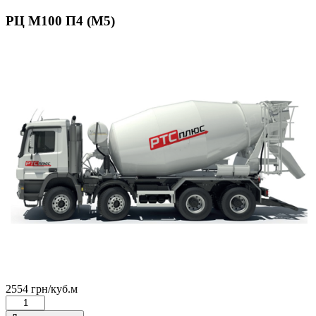
РЦ М100 П4 (М5)
2554
грн
/куб.м
РЦ
М100