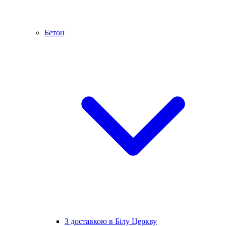
Бетон
З доставкою в Білу Церкву