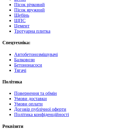
Пісок річковий
Пісок яружний
Щебінь
ЩПС
Цемент
Тротуарна плитка
Спецтехніка:
Автобетонозмішувачі
Балковози
Бетононасоси
Тягачі
Політика
Повернення та обмін
Умови доставки
Умови оплати
Договір публічної оферти
Політика конфіденційності
Реквізити