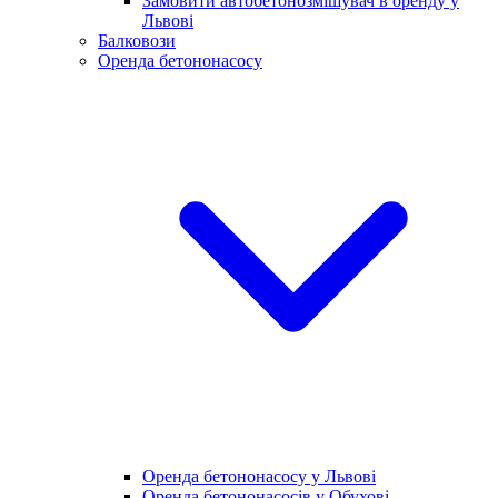
Замовити автобетонозмішувач в оренду у
Львові
Балковози
Оренда бетононасосу
Оренда бетононасосу у Львові
Оренда бетононасосів у Обухові