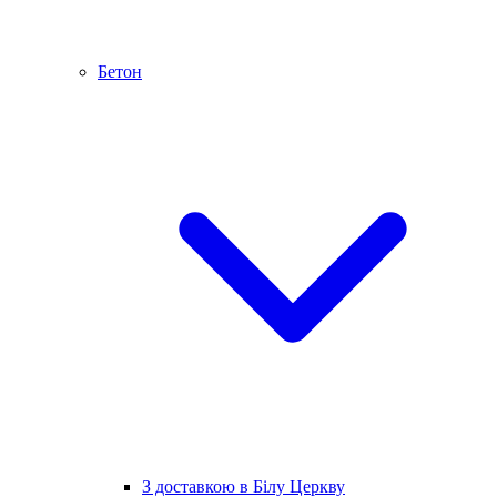
Бетон
З доставкою в Білу Церкву