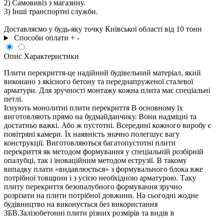
кількість
2) Самовивіз з магазину.
3) Інші транспортні служби.
Доставляємо у будь-яку точку Київської області від 10 тонн
Способи оплати
+
-
Опис
Характеристики
Плити перекриття-це надійний будівельний матеріал, який
виконано з якісного бетону та переднапруженої сталевої
арматури. Для зручності монтажу кожна плита має спеціальні
петлі.
Існують монолитні плити перекриття В основному їх
виготовляють прямо на будмайданчику. Вони надміцні та
достатньо важкі. Або ж пустотні. Всередині кожного виробу є
повітряні камери. Їх наявність значно полегшує вагу
конструкції. Виготовляються багатопустотні плити
перекриття як методом формування у спеціальній розбірній
опалубці, так і іноваційним методом еструзії. В такому
випадку плати «видавлюється» з формувального блока вже
потрібної товщини і з усією необхідною арматурою. Таку
плиту перекриття безопалубного формування зручно
розрізати на плити потрібної довжини. На сьогодні жодне
будівництво на виконується без використання
ЗБВ.Залізобетонні плити різних розмірів та видів в