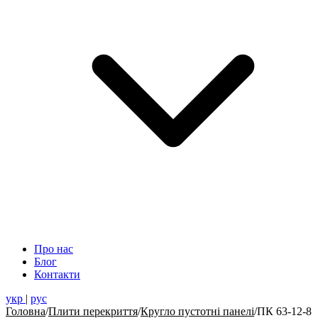
Про нас
Блог
Контакти
укр
|
рус
Головна
/
Плити перекриття
/
Кругло пустотні панелі
/
ПК 63-12-8