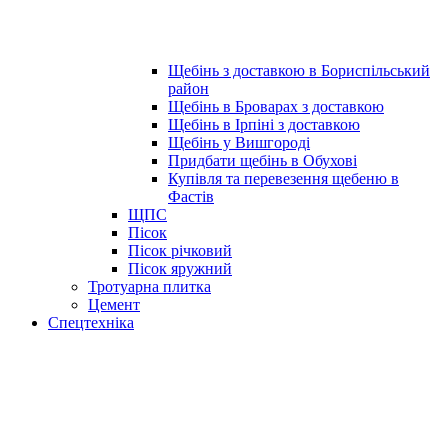
Щебінь з доставкою в Бориспільський
район
Щебінь в Броварах з доставкою
Щебінь в Ірпіні з доставкою
Щебінь у Вишгороді
Придбати щебінь в Обухові
Купівля та перевезення щебеню в
Фастів
ЩПС
Пісок
Пісок річковий
Пісок яружний
Тротуарна плитка
Цемент
Спецтехніка