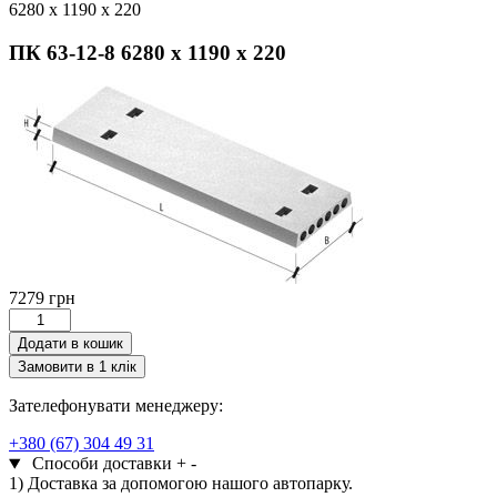
6280 x 1190 x 220
ПК 63-12-8 6280 x 1190 x 220
7279
грн
ПК
63-
Додати в кошик
12-
Замовити в 1 клік
8
6280
Зателефонувати менеджеру:
x
1190
+380 (67) 304 49 31
x
Способи доставки
+
-
220
1) Доставка за допомогою нашого автопарку.