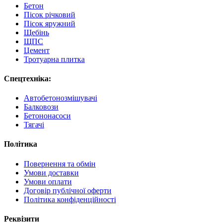
Бетон
Пісок річковий
Пісок яружний
Щебінь
ЩПС
Цемент
Тротуарна плитка
Спецтехніка:
Автобетонозмішувачі
Балковози
Бетононасоси
Тягачі
Політика
Повернення та обмін
Умови доставки
Умови оплати
Договір публічної оферти
Політика конфіденційності
Реквізити