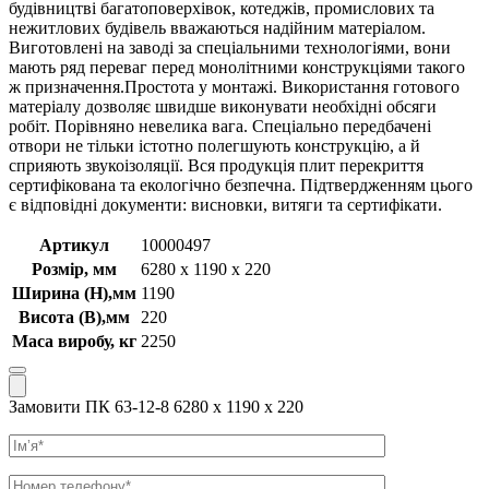
будівництві багатоповерхівок, котеджів, промислових та
нежитлових будівель вважаються надійним матеріалом.
Виготовлені на заводі за спеціальними технологіями, вони
мають ряд переваг перед монолітними конструкціями такого
ж призначення.Простота у монтажі. Використання готового
матеріалу дозволяє швидше виконувати необхідні обсяги
робіт. Порівняно невелика вага. Спеціально передбачені
отвори не тільки істотно полегшують конструкцію, а й
сприяють звукоізоляції. Вся продукція плит перекриття
сертифікована та екологічно безпечна. Підтвердженням цього
є відповідні документи: висновки, витяги та сертифікати.
Артикул
10000497
Розмір, мм
6280 x 1190 x 220
Ширина (Н),мм
1190
Висота (В),мм
220
Маса виробу, кг
2250
Замовити ПК 63-12-8 6280 x 1190 x 220
Ім’я
Телефон