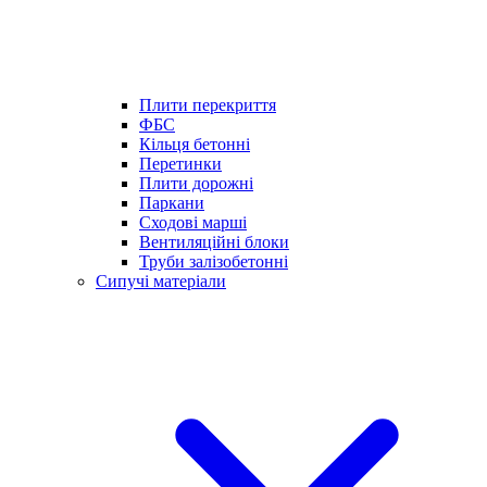
Плити перекриття
ФБС
Кільця бетонні
Перетинки
Плити дорожні
Паркани
Сходові марші
Вентиляційні блоки
Труби залізобетонні
Сипучі матеріали