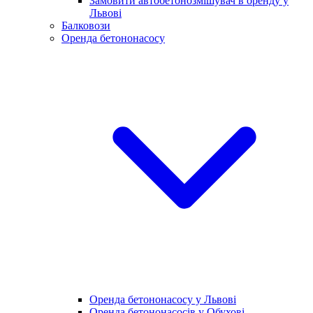
Замовити автобетонозмішувач в оренду у
Львові
Балковози
Оренда бетононасосу
Оренда бетононасосу у Львові
Оренда бетононасосів у Обухові