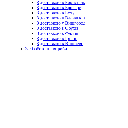
З доставкою в Бориспіль
З доставкою в Бровари
З доставкою в Бучу
З доставкою в Васильків
З доставкою у Вишгород
З доставкою в Обухів
З доставкою в Фастів
З доставкою в Ірпінь
З доставкою в Вишневе
Залізобетонні вироби