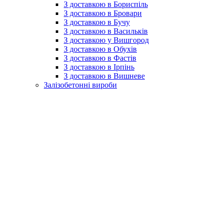
З доставкою в Бориспіль
З доставкою в Бровари
З доставкою в Бучу
З доставкою в Васильків
З доставкою у Вишгород
З доставкою в Обухів
З доставкою в Фастів
З доставкою в Ірпінь
З доставкою в Вишневе
Залізобетонні вироби