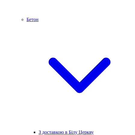
Бетон
З доставкою в Білу Церкву