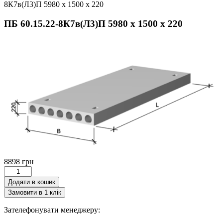
8К7в(Л3)П 5980 х 1500 х 220
ПБ 60.15.22-8К7в(Л3)П 5980 х 1500 х 220
8898
грн
ПБ
60.15.22-
Додати в кошик
8К7в(Л3)П
Замовити в 1 клік
5980
х
Зателефонувати менеджеру:
1500