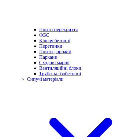
Плити перекриття
ФБС
Кільця бетонні
Перетинки
Плити дорожні
Паркани
Сходові марші
Вентиляційні блоки
Труби залізобетонні
Сипучі матеріали