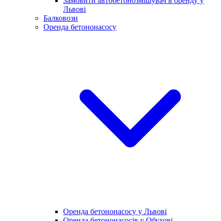
Замовити автобетонозмішувач в оренду у
Львові
Балковози
Оренда бетононасосу
Оренда бетононасосу у Львові
Оренда бетононасосів у Обухові