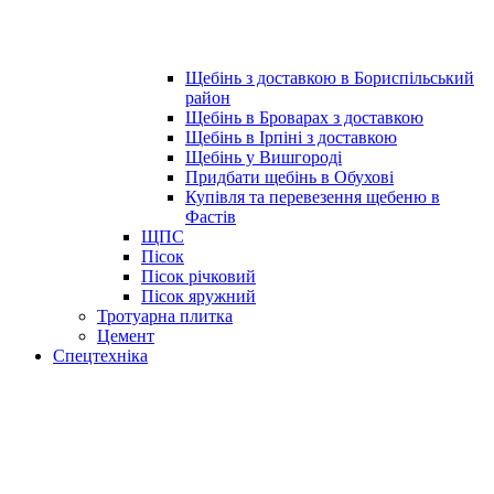
Щебінь з доставкою в Бориспільський
район
Щебінь в Броварах з доставкою
Щебінь в Ірпіні з доставкою
Щебінь у Вишгороді
Придбати щебінь в Обухові
Купівля та перевезення щебеню в
Фастів
ЩПС
Пісок
Пісок річковий
Пісок яружний
Тротуарна плитка
Цемент
Спецтехніка