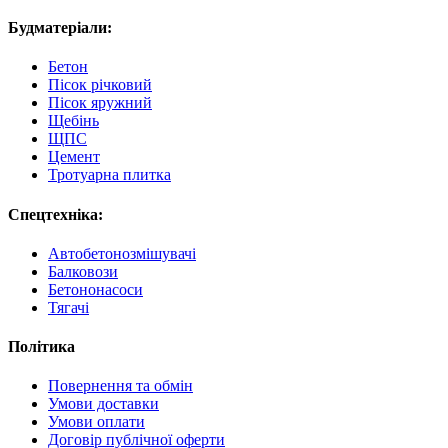
Будматеріали:
Бетон
Пісок річковий
Пісок яружний
Щебінь
ЩПС
Цемент
Тротуарна плитка
Спецтехніка:
Автобетонозмішувачі
Балковози
Бетононасоси
Тягачі
Політика
Повернення та обмін
Умови доставки
Умови оплати
Договір публічної оферти