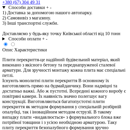
х
+380 (67) 304 49 31
220
Способи доставки
+
-
кількість
1) Доставка за допомогою нашого автопарку.
2) Самовивіз з магазину.
3) Інші транспортні служби.
Доставляємо у будь-яку точку Київської області від 10 тонн
Способи оплати
+
-
Опис
Характеристики
Плити перекриття-це надійний будівельний матеріал, який
виконано з якісного бетону та переднапруженої сталевої
арматури. Для зручності монтажу кожна плита має спеціальні
петлі.
Існують монолитні плити перекриття В основному їх
виготовляють прямо на будмайданчику. Вони надміцні та
достатньо важкі. Або ж пустотні. Всередині кожного виробу є
повітряні камери. Їх наявність значно полегшує вагу
конструкції. Виготовляються багатопустотні плити
перекриття як методом формування у спеціальній розбірній
опалубці, так і іноваційним методом еструзії. В такому
випадку плати «видавлюється» з формувального блока вже
потрібної товщини і з усією необхідною арматурою. Таку
плиту перекриття безопалубного формування зручно