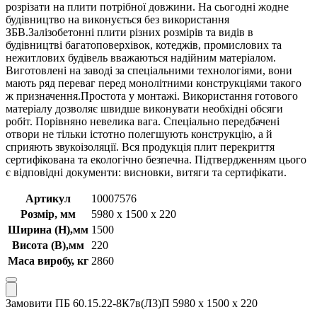
розрізати на плити потрібної довжини. На сьогодні жодне
будівництво на виконується без використання
ЗБВ.Залізобетонні плити різних розмірів та видів в
будівництві багатоповерхівок, котеджів, промислових та
нежитлових будівель вважаються надійним матеріалом.
Виготовлені на заводі за спеціальними технологіями, вони
мають ряд переваг перед монолітними конструкціями такого
ж призначення.Простота у монтажі. Використання готового
матеріалу дозволяє швидше виконувати необхідні обсяги
робіт. Порівняно невелика вага. Спеціально передбачені
отвори не тільки істотно полегшують конструкцію, а й
сприяють звукоізоляції. Вся продукція плит перекриття
сертифікована та екологічно безпечна. Підтвердженням цього
є відповідні документи: висновки, витяги та сертифікати.
Артикул
10007576
Розмір, мм
5980 х 1500 х 220
Ширина (Н),мм
1500
Висота (В),мм
220
Маса виробу, кг
2860
Замовити ПБ 60.15.22-8К7в(Л3)П 5980 х 1500 х 220