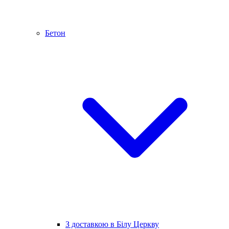
Бетон
З доставкою в Білу Церкву