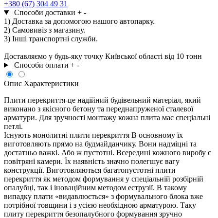
х
+380 (67) 304 49 31
220
Способи доставки
+
-
кількість
1) Доставка за допомогою нашого автопарку.
2) Самовивіз з магазину.
3) Інші транспортні служби.
Доставляємо у будь-яку точку Київської області від 10 тонн
Способи оплати
+
-
Опис
Характеристики
Плити перекриття-це надійний будівельний матеріал, який
виконано з якісного бетону та переднапруженої сталевої
арматури. Для зручності монтажу кожна плита має спеціальні
петлі.
Існують монолитні плити перекриття В основному їх
виготовляють прямо на будмайданчику. Вони надміцні та
достатньо важкі. Або ж пустотні. Всередині кожного виробу є
повітряні камери. Їх наявність значно полегшує вагу
конструкції. Виготовляються багатопустотні плити
перекриття як методом формування у спеціальній розбірній
опалубці, так і іноваційним методом еструзії. В такому
випадку плати «видавлюється» з формувального блока вже
потрібної товщини і з усією необхідною арматурою. Таку
плиту перекриття безопалубного формування зручно