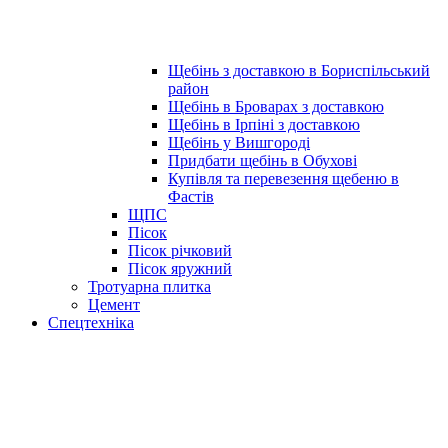
Щебінь з доставкою в Бориспільський
район
Щебінь в Броварах з доставкою
Щебінь в Ірпіні з доставкою
Щебінь у Вишгороді
Придбати щебінь в Обухові
Купівля та перевезення щебеню в
Фастів
ЩПС
Пісок
Пісок річковий
Пісок яружний
Тротуарна плитка
Цемент
Спецтехніка