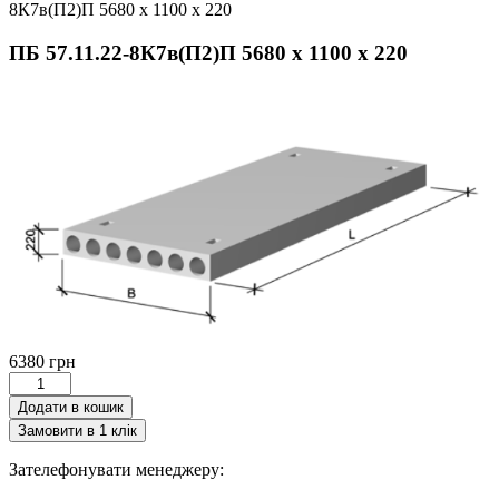
8К7в(П2)П 5680 х 1100 х 220
ПБ 57.11.22-8К7в(П2)П 5680 х 1100 х 220
6380
грн
ПБ
57.11.22-
Додати в кошик
8К7в(П2)П
Замовити в 1 клік
5680
х
Зателефонувати менеджеру:
1100