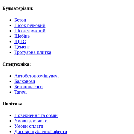
Будматеріали:
Бетон
Пісок річковий
Пісок яружний
Щебінь
ЩПС
Цемент
Тротуарна плитка
Спецтехніка:
Автобетонозмішувачі
Балковози
Бетононасоси
Тягачі
Політика
Повернення та обмін
Умови доставки
Умови оплати
Договір публічної оферти