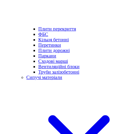
Плити перекриття
ФБС
Кільця бетонні
Перетинки
Плити дорожні
Паркани
Сходові марші
Вентиляційні блоки
Труби залізобетонні
Сипучі матеріали