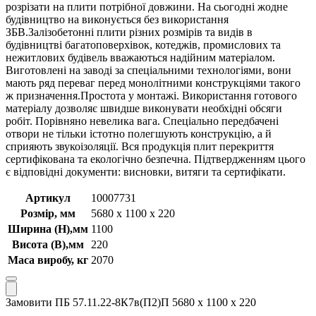
розрізати на плити потрібної довжини. На сьогодні жодне
будівництво на виконується без використання
ЗБВ.Залізобетонні плити різних розмірів та видів в
будівництві багатоповерхівок, котеджів, промислових та
нежитлових будівель вважаються надійним матеріалом.
Виготовлені на заводі за спеціальними технологіями, вони
мають ряд переваг перед монолітними конструкціями такого
ж призначення.Простота у монтажі. Використання готового
матеріалу дозволяє швидше виконувати необхідні обсяги
робіт. Порівняно невелика вага. Спеціально передбачені
отвори не тільки істотно полегшують конструкцію, а й
сприяють звукоізоляції. Вся продукція плит перекриття
сертифікована та екологічно безпечна. Підтвердженням цього
є відповідні документи: висновки, витяги та сертифікати.
Артикул
10007731
Розмір, мм
5680 х 1100 х 220
Ширина (Н),мм
1100
Висота (В),мм
220
Маса виробу, кг
2070
Замовити ПБ 57.11.22-8К7в(П2)П 5680 х 1100 х 220