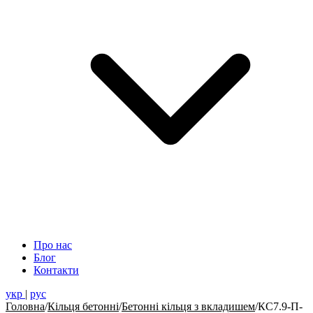
Про нас
Блог
Контакти
укр
|
рус
Головна
/
Кільця бетонні
/
Бетонні кільця з вкладишем
/
КС7.9-П-