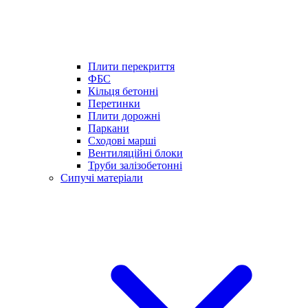
Плити перекриття
ФБС
Кільця бетонні
Перетинки
Плити дорожні
Паркани
Сходові марші
Вентиляційні блоки
Труби залізобетонні
Сипучі матеріали