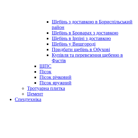
Щебінь з доставкою в Бориспільський
район
Щебінь в Броварах з доставкою
Щебінь в Ірпіні з доставкою
Щебінь у Вишгороді
Придбати щебінь в Обухові
Купівля та перевезення щебеню в
Фастів
ЩПС
Пісок
Пісок річковий
Пісок яружний
Тротуарна плитка
Цемент
Спецтехніка