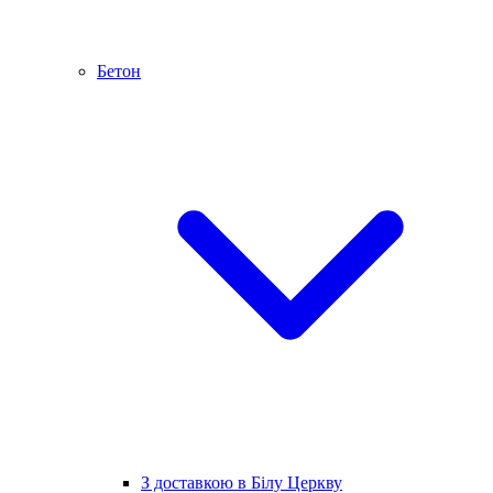
Бетон
З доставкою в Білу Церкву