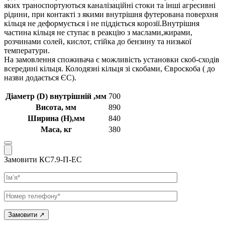
яких траноспортуються каналізаційні стоки та інші агресивні
рідини, при контакті з якими внутрішня футерована поверхня
кільця не деформується і не піддіється корозії.Внутрішня
частина кільця не ступає в реакцію з маслами,жирами,
розчинами солей, кислот, стійка до бензину та низької
температури.
На замовлення споживача є можливість установки скоб-сходів
всередині кільця. Колодязні кільця зі скобами, Євроскоба ( до
назви додається ЄС).
Діаметр (D) внутрішній ,мм
700
Висота, мм
890
Ширина (Н),мм
840
Маса, кг
380
Замовити КС7.9-П-ЕС
Ім’я
Телефон