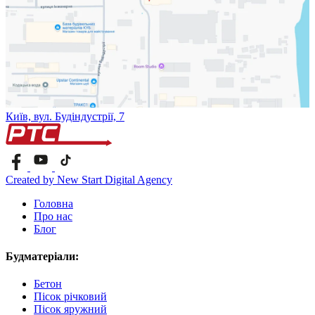
Київ, вул. Будіндустрії, 7
Created by New Start Digital Agency
Головна
Про нас
Блог
Будматеріали:
Бетон
Пісок річковий
Пісок яружний