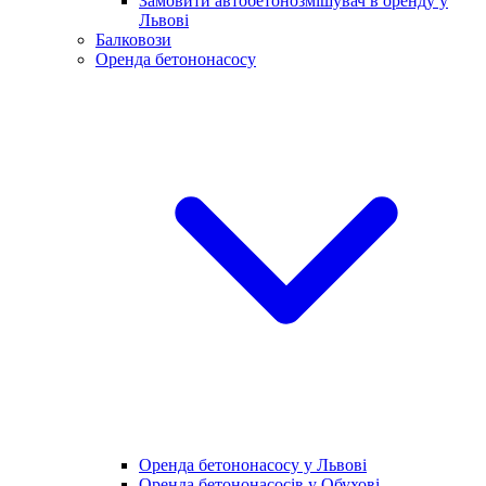
Замовити автобетонозмішувач в оренду у
Львові
Балковози
Оренда бетононасосу
Оренда бетононасосу у Львові
Оренда бетононасосів у Обухові