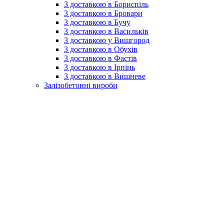
З доставкою в Бориспіль
З доставкою в Бровари
З доставкою в Бучу
З доставкою в Васильків
З доставкою у Вишгород
З доставкою в Обухів
З доставкою в Фастів
З доставкою в Ірпінь
З доставкою в Вишневе
Залізобетонні вироби