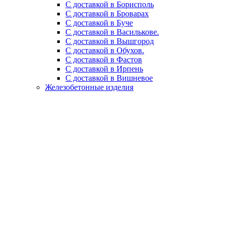
С доставкой в Борисполь
С доставкой в Броварах
С доставкой в Буче
С доставкой в Василькове.
С доставкой в Вышгород
С доставкой в Обухов.
С доставкой в Фастов
С доставкой в Ирпень
С доставкой в Вишневое
Железобетонные изделия