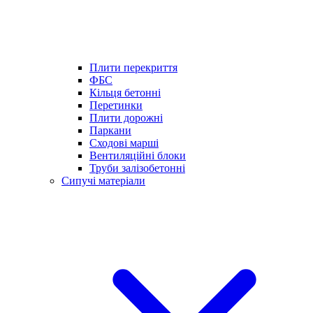
Плити перекриття
ФБС
Кільця бетонні
Перетинки
Плити дорожні
Паркани
Сходові марші
Вентиляційні блоки
Труби залізобетонні
Сипучі матеріали