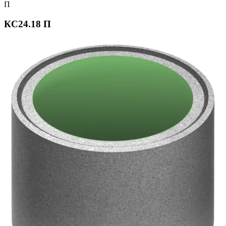
П
КС24.18 П