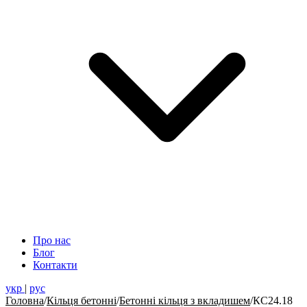
Про нас
Блог
Контакти
укр
|
рус
Головна
/
Кільця бетонні
/
Бетонні кільця з вкладишем
/
КС24.18