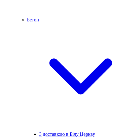
Бетон
З доставкою в Білу Церкву