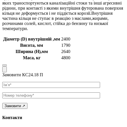
яких траноспортуються каналізаційні стоки та інші агресивні
рідини, при контакті з якими внутрішня футерована поверхня
кільця не деформується і не піддіється корозії.Внутрішня
частина кільця не ступає в реакцію з маслами,жирами,
розчинами солей, кислот, стійка до бензину та низької
температури.
Діаметр (D) внутрішній ,мм
2400
Висота, мм
1790
Ширина (Н),мм
2640
Маса, кг
4800
Замовити КС24.18 П
Ім’я
Телефон
Контакти