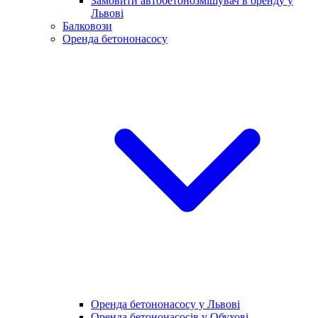
Замовити автобетонозмішувач в оренду у
Львові
Балковози
Оренда бетононасосу
Оренда бетононасосу у Львові
Оренда бетононасосів у Обухові