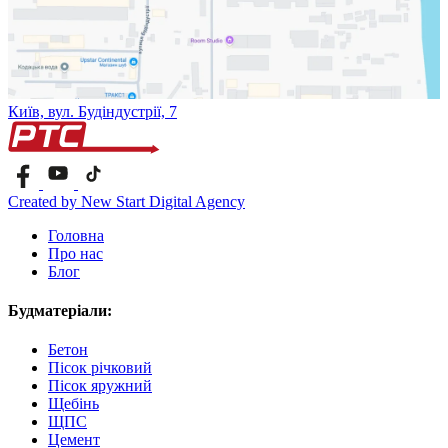
Київ, вул. Будіндустрії, 7
Created by New Start Digital Agency
Головна
Про нас
Блог
Будматеріали:
Бетон
Пісок річковий
Пісок яружний
Щебінь
ЩПС
Цемент