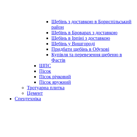
Щебінь з доставкою в Бориспільський
район
Щебінь в Броварах з доставкою
Щебінь в Ірпіні з доставкою
Щебінь у Вишгороді
Придбати щебінь в Обухові
Купівля та перевезення щебеню в
Фастів
ЩПС
Пісок
Пісок річковий
Пісок яружний
Тротуарна плитка
Цемент
Спецтехніка