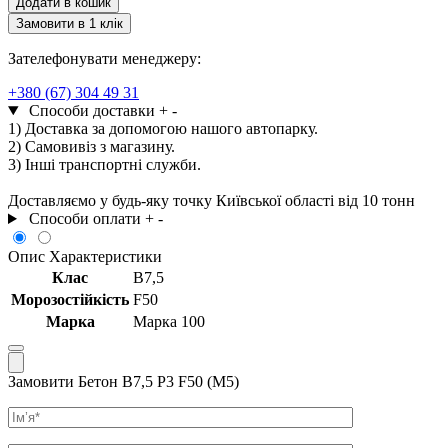
Додати в кошик
Р3
Замовити в 1 клік
F50
(М5)
Зателефонувати менеджеру:
кількість
+380 (67) 304 49 31
Способи доставки
+
-
1) Доставка за допомогою нашого автопарку.
2) Самовивіз з магазину.
3) Інші транспортні служби.
Доставляємо у будь-яку точку Київської області від 10 тонн
Способи оплати
+
-
Опис
Характеристики
Клас
В7,5
Морозостійкість
F50
Марка
Марка 100
Замовити Бетон В7,5 Р3 F50 (М5)
Ім’я