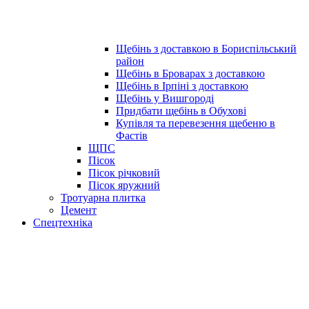
Щебінь з доставкою в Бориспільський
район
Щебінь в Броварах з доставкою
Щебінь в Ірпіні з доставкою
Щебінь у Вишгороді
Придбати щебінь в Обухові
Купівля та перевезення щебеню в
Фастів
ЩПС
Пісок
Пісок річковий
Пісок яружний
Тротуарна плитка
Цемент
Спецтехніка