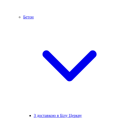
Бетон
З доставкою в Білу Церкву