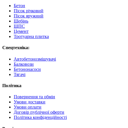
Бетон
Пісок річковий
Пісок яружний
Щебінь
ЩПС
Цемент
Тротуарна плитка
Спецтехніка:
Автобетонозмішувачі
Балковози
Бетононасоси
Тягачі
Політика
Повернення та обмін
Умови доставки
Умови оплати
Договір публічної оферти
Політика конфіденційності