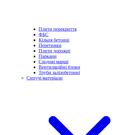
Плити перекриття
ФБС
Кільця бетонні
Перетинки
Плити дорожні
Паркани
Сходові марші
Вентиляційні блоки
Труби залізобетонні
Сипучі матеріали