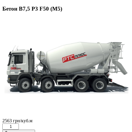
Бетон В7,5 Р3 F50 (М5)
2563
грн
/куб.м
Бетон
В7,5