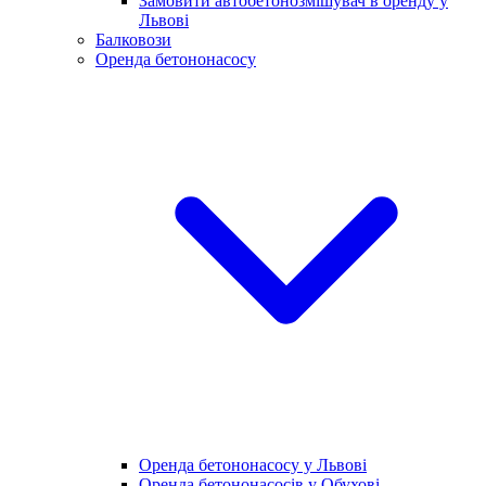
Замовити автобетонозмішувач в оренду у
Львові
Балковози
Оренда бетононасосу
Оренда бетононасосу у Львові
Оренда бетононасосів у Обухові