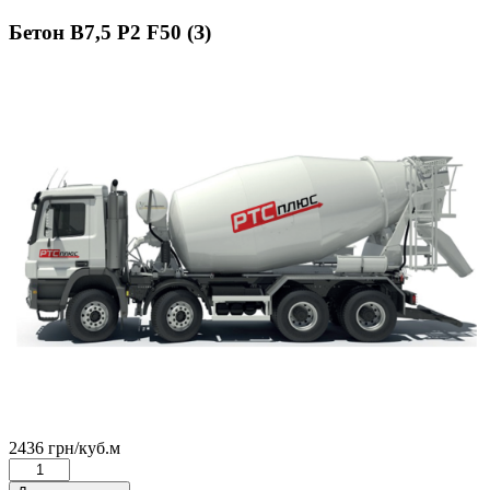
Бетон В7,5 Р2 F50 (З)
2436
грн
/куб.м
Бетон
В7,5