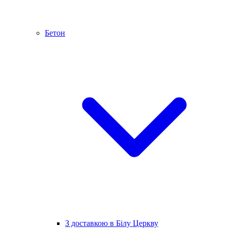
Бетон
З доставкою в Білу Церкву