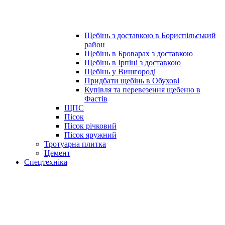
Щебінь з доставкою в Бориспільський
район
Щебінь в Броварах з доставкою
Щебінь в Ірпіні з доставкою
Щебінь у Вишгороді
Придбати щебінь в Обухові
Купівля та перевезення щебеню в
Фастів
ЩПС
Пісок
Пісок річковий
Пісок яружний
Тротуарна плитка
Цемент
Спецтехніка