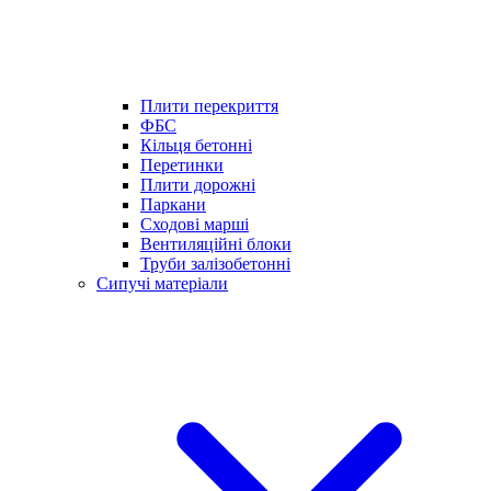
Плити перекриття
ФБС
Кільця бетонні
Перетинки
Плити дорожні
Паркани
Сходові марші
Вентиляційні блоки
Труби залізобетонні
Сипучі матеріали