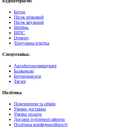
Будматеріали:
Бетон
Пісок річковий
Пісок яружний
Щебінь
ЩПС
Цемент
Тротуарна плитка
Спецтехніка:
Автобетонозмішувачі
Балковози
Бетононасоси
Тягачі
Політика
Повернення та обмін
Умови доставки
Умови оплати
Договір публічної оферти
Політика конфіденційності