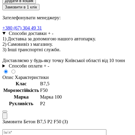
Додати в кошик
Р2
Замовити в 1 клік
F50
(З)
Зателефонувати менеджеру:
кількість
+380 (67) 304 49 31
Способи доставки
+
-
1) Доставка за допомогою нашого автопарку.
2) Самовивіз з магазину.
3) Інші транспортні служби.
Доставляємо у будь-яку точку Київської області від 10 тонн
Способи оплати
+
-
Опис
Характеристики
Клас
В7,5
Морозостійкість
F50
Марка
Марка 100
Рухливість
Р2
Замовити Бетон В7,5 Р2 F50 (З)
Ім’я