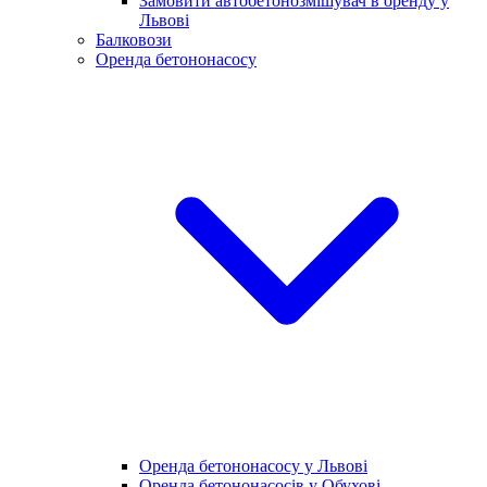
Замовити автобетонозмішувач в оренду у
Львові
Балковози
Оренда бетононасосу
Оренда бетононасосу у Львові
Оренда бетононасосів у Обухові