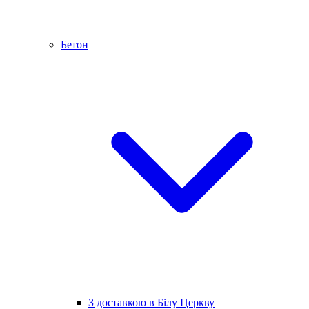
Бетон
З доставкою в Білу Церкву