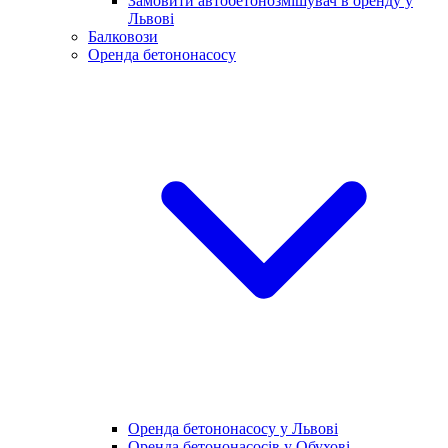
Замовити автобетонозмішувач в оренду у
Львові
Балковози
Оренда бетононасосу
Оренда бетононасосу у Львові
Оренда бетононасосів у Обухові