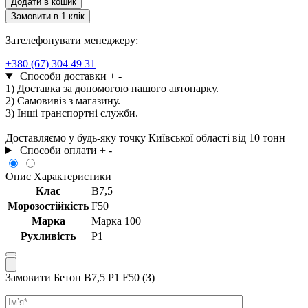
Додати в кошик
Р1
Замовити в 1 клік
F50
(З)
Зателефонувати менеджеру:
кількість
+380 (67) 304 49 31
Способи доставки
+
-
1) Доставка за допомогою нашого автопарку.
2) Самовивіз з магазину.
3) Інші транспортні служби.
Доставляємо у будь-яку точку Київської області від 10 тонн
Способи оплати
+
-
Опис
Характеристики
Клас
В7,5
Морозостійкість
F50
Марка
Марка 100
Рухливість
Р1
Замовити Бетон В7,5 Р1 F50 (З)
Ім’я