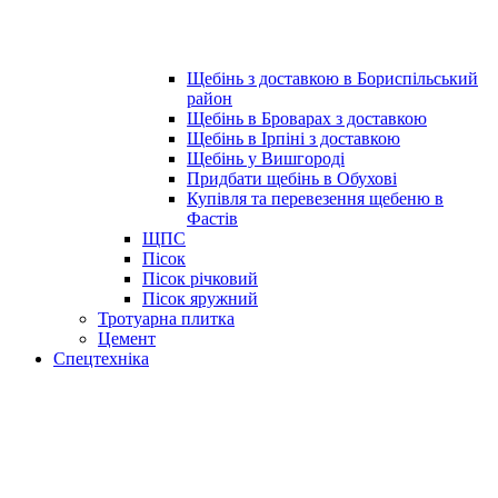
Щебінь з доставкою в Бориспільський
район
Щебінь в Броварах з доставкою
Щебінь в Ірпіні з доставкою
Щебінь у Вишгороді
Придбати щебінь в Обухові
Купівля та перевезення щебеню в
Фастів
ЩПС
Пісок
Пісок річковий
Пісок яружний
Тротуарна плитка
Цемент
Спецтехніка