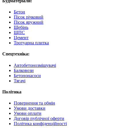
Будматеріали:
Бетон
Пісок річковий
Пісок яружний
Щебінь
ЩПС
Цемент
Тротуарна плитка
Спецтехніка:
Автобетонозмішувачі
Балковози
Бетононасоси
Тягачі
Політика
Повернення та обмін
Умови доставки
Умови оплати
Договір публічної оферти
Політика конфіденційності