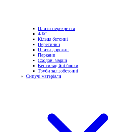
Плити перекриття
ФБС
Кільця бетонні
Перетинки
Плити дорожні
Паркани
Сходові марші
Вентиляційні блоки
Труби залізобетонні
Сипучі матеріали