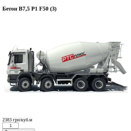
Бетон В7,5 Р1 F50 (З)
2383
грн
/куб.м
Бетон
В7,5