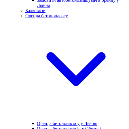
Замовити автобетонозмішувач в оренду у
Львові
Балковози
Оренда бетононасосу
Оренда бетононасосу у Львові
Оренда бетононасосів у Обухові