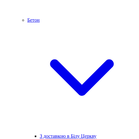
Бетон
З доставкою в Білу Церкву