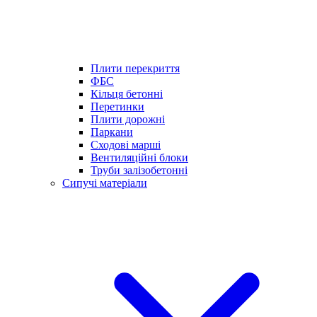
Плити перекриття
ФБС
Кільця бетонні
Перетинки
Плити дорожні
Паркани
Сходові марші
Вентиляційні блоки
Труби залізобетонні
Сипучі матеріали