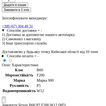
В60
Додати в кошик
Р5
Замовити в 1 клік
F200
W12
Зателефонувати менеджеру:
(М5)
кількість
+380 (67) 304 49 31
Способи доставки
+
-
1) Доставка за допомогою нашого автопарку.
2) Самовивіз з магазину.
3) Інші транспортні служби.
Доставляємо у будь-яку точку Київської області від 10 тонн
Способи оплати
+
-
Опис
Характеристики
Клас
В60
Морозостійкість
F200
Марка
Марка 900
Рухливість
Р5
Водонепроникність
W12
Замовити Бетон В60 Р5 F200 W12 (М5)