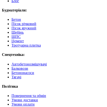
Блог
Будматеріали:
Бетон
Пісок річковий
Пісок яружний
Щебінь
ЩПС
Цемент
Тротуарна плитка
Спецтехніка:
Автобетонозмішувачі
Балковози
Бетононасоси
Тягачі
Політика
Повернення та обмін
Умови доставки
Умови оплати