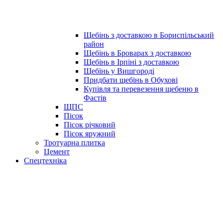
Щебінь з доставкою в Бориспільський
район
Щебінь в Броварах з доставкою
Щебінь в Ірпіні з доставкою
Щебінь у Вишгороді
Придбати щебінь в Обухові
Купівля та перевезення щебеню в
Фастів
ЩПС
Пісок
Пісок річковий
Пісок яружний
Тротуарна плитка
Цемент
Спецтехніка