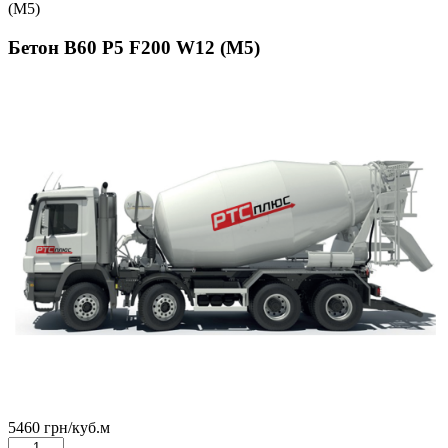
(М5)
Бетон В60 Р5 F200 W12 (М5)
5460
грн
/куб.м
Бетон