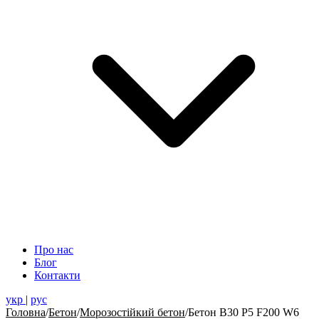
Про нас
Блог
Контакти
укр
|
рус
Головна
/
Бетон
/
Морозостійкий бетон
/
Бетон В30 Р5 F200 W6