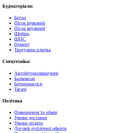
Будматеріали:
Бетон
Пісок річковий
Пісок яружний
Щебінь
ЩПС
Цемент
Тротуарна плитка
Спецтехніка:
Автобетонозмішувачі
Балковози
Бетононасоси
Тягачі
Політика
Повернення та обмін
Умови доставки
Умови оплати
Договір публічної оферти