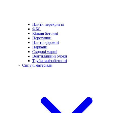
Плити перекриття
ФБС
Кільця бетонні
Перетинки
Плити дорожні
Паркани
Сходові марші
Вентиляційні блоки
Труби залізобетонні
Сипучі матеріали