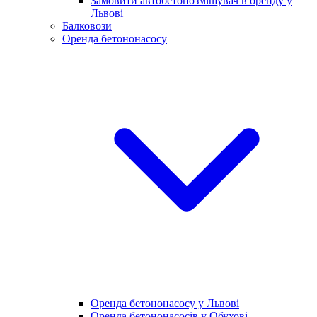
Замовити автобетонозмішувач в оренду у
Львові
Балковози
Оренда бетононасосу
Оренда бетононасосу у Львові
Оренда бетононасосів у Обухові