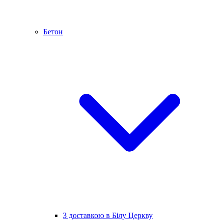
Бетон
З доставкою в Білу Церкву