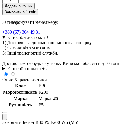
В30
Додати в кошик
Р5
Замовити в 1 клік
F200
W6
Зателефонувати менеджеру:
(М5)
кількість
+380 (67) 304 49 31
Способи доставки
+
-
1) Доставка за допомогою нашого автопарку.
2) Самовивіз з магазину.
3) Інші транспортні служби.
Доставляємо у будь-яку точку Київської області від 10 тонн
Способи оплати
+
-
Опис
Характеристики
Клас
В30
Морозостійкість
F200
Марка
Марка 400
Рухливість
Р5
Замовити Бетон В30 Р5 F200 W6 (М5)