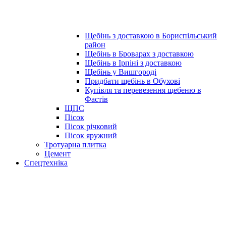
Щебінь з доставкою в Бориспільський
район
Щебінь в Броварах з доставкою
Щебінь в Ірпіні з доставкою
Щебінь у Вишгороді
Придбати щебінь в Обухові
Купівля та перевезення щебеню в
Фастів
ЩПС
Пісок
Пісок річковий
Пісок яружний
Тротуарна плитка
Цемент
Спецтехніка