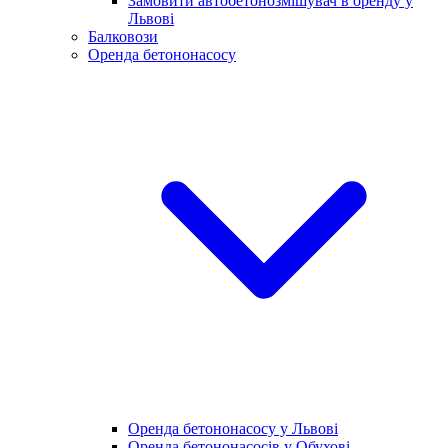
Замовити автобетонозмішувач в оренду у
Львові
Балковози
Оренда бетононасосу
Оренда бетононасосу у Львові
Оренда бетононасосів у Обухові