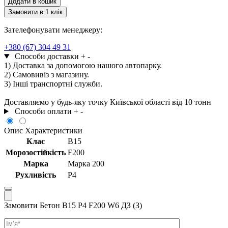
Додати в кошик
Р4
Замовити в 1 клік
F200
W6
Зателефонувати менеджеру:
ДЗ
(З)
+380 (67) 304 49 31
кількість
Способи доставки
+
-
1) Доставка за допомогою нашого автопарку.
2) Самовивіз з магазину.
3) Інші транспортні служби.
Доставляємо у будь-яку точку Київської області від 10 тонн
Способи оплати
+
-
Опис
Характеристики
Клас
В15
Морозостійкість
F200
Марка
Марка 200
Рухливість
Р4
Замовити Бетон В15 Р4 F200 W6 ДЗ (З)
Ім’я