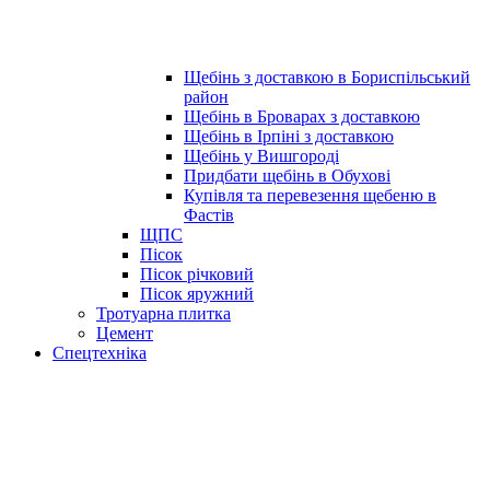
Щебінь з доставкою в Бориспільський
район
Щебінь в Броварах з доставкою
Щебінь в Ірпіні з доставкою
Щебінь у Вишгороді
Придбати щебінь в Обухові
Купівля та перевезення щебеню в
Фастів
ЩПС
Пісок
Пісок річковий
Пісок яружний
Тротуарна плитка
Цемент
Спецтехніка