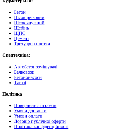
Будматеріали:
Бетон
Пісок річковий
Пісок яружний
Щебінь
ЩПС
Цемент
Тротуарна плитка
Спецтехніка:
Автобетонозмішувачі
Балковози
Бетононасоси
Тягачі
Політика
Повернення та обмін
Умови доставки
Умови оплати
Договір публічної оферти
Політика конфіденційності