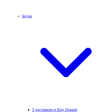
Бетон
З доставкою в Білу Церкву