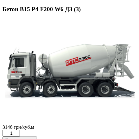
Бетон В15 Р4 F200 W6 ДЗ (З)
3146
грн
/куб.м
Бетон
В15