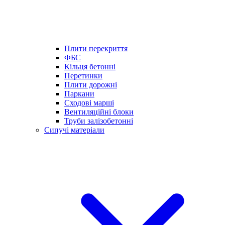
Плити перекриття
ФБС
Кільця бетонні
Перетинки
Плити дорожні
Паркани
Сходові марші
Вентиляційні блоки
Труби залізобетонні
Сипучі матеріали