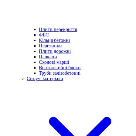
Плити перекриття
ФБС
Кільця бетонні
Перетинки
Плити дорожні
Паркани
Сходові марші
Вентиляційні блоки
Труби залізобетонні
Сипучі матеріали