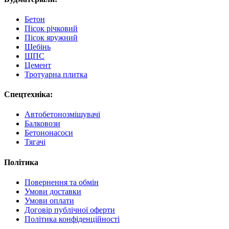
Бетон
Пісок річковий
Пісок яружний
Щебінь
ЩПС
Цемент
Тротуарна плитка
Спецтехніка:
Автобетонозмішувачі
Балковози
Бетононасоси
Тягачі
Політика
Повернення та обмін
Умови доставки
Умови оплати
Договір публічної оферти
Політика конфіденційності