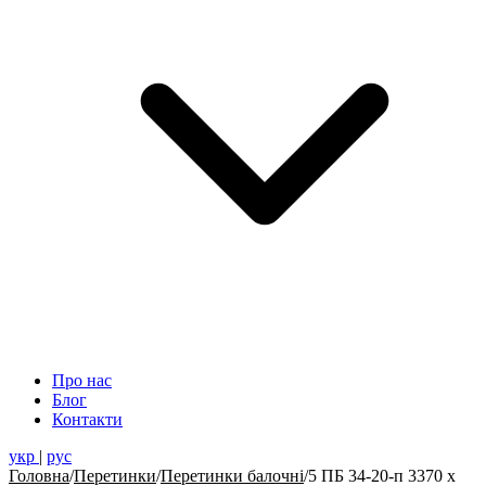
Про нас
Блог
Контакти
укр
|
рус
Головна
/
Перетинки
/
Перетинки балочні
/
5 ПБ 34-20-п 3370 x