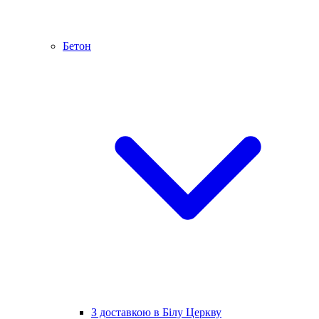
Бетон
З доставкою в Білу Церкву