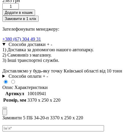
2585
грн
5
ПБ
Додати в кошик
34-
Замовити в 1 клік
20-
п
Зателефонувати менеджеру:
3370
x
+380 (67) 304 49 31
250
Способи доставки
+
-
x
1) Доставка за допомогою нашого автопарку.
220
2) Самовивіз з магазину.
кількість
3) Інші транспортні служби.
Доставляємо у будь-яку точку Київської області від 10 тонн
Способи оплати
+
-
Опис
Характеристики
Артикул
10010941
Розмір, мм
3370 x 250 x 220
Замовити 5 ПБ 34-20-п 3370 x 250 x 220
Ім’я