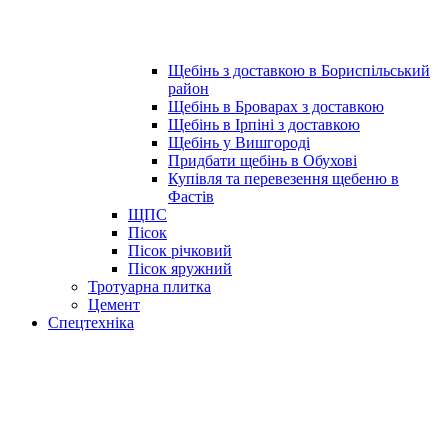
Щебінь з доставкою в Бориспільський
район
Щебінь в Броварах з доставкою
Щебінь в Ірпіні з доставкою
Щебінь у Вишгороді
Придбати щебінь в Обухові
Купівля та перевезення щебеню в
Фастів
ЩПС
Пісок
Пісок річковий
Пісок яружний
Тротуарна плитка
Цемент
Спецтехніка