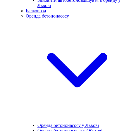
Замовити автобетонозмішувач в оренду у
Львові
Балковози
Оренда бетононасосу
Оренда бетононасосу у Львові
Оренда бетононасосів у Обухові