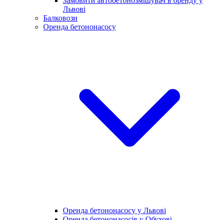
Замовити автобетонозмішувач в оренду у
Львові
Балковози
Оренда бетононасосу
Оренда бетононасосу у Львові
Оренда бетононасосів у Обухові