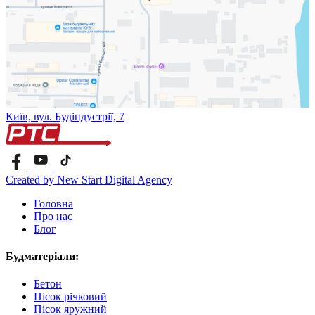
Київ, вул. Будіндустрії, 7
Created by New Start Digital Agency
Головна
Про нас
Блог
Будматеріали:
Бетон
Пісок річковий
Пісок яружний