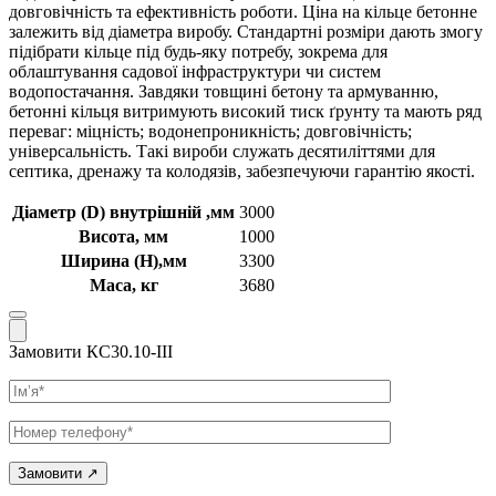
довговічність та ефективність роботи. Ціна на кільце бетонне
залежить від діаметра виробу. Стандартні розміри дають змогу
підібрати кільце під будь-яку потребу, зокрема для
облаштування садової інфраструктури чи систем
водопостачання. Завдяки товщині бетону та армуванню,
бетонні кільця витримують високий тиск ґрунту та мають ряд
переваг: міцність; водонепроникність; довговічність;
універсальність. Такі вироби служать десятиліттями для
септика, дренажу та колодязів, забезпечуючи гарантію якості.
Діаметр (D) внутрішній ,мм
3000
Висота, мм
1000
Ширина (Н),мм
3300
Маса, кг
3680
Замовити КС30.10-ІІІ
Ім’я
Телефон