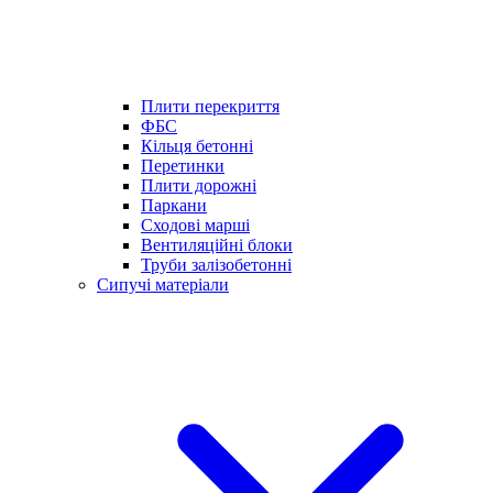
Плити перекриття
ФБС
Кільця бетонні
Перетинки
Плити дорожні
Паркани
Сходові марші
Вентиляційні блоки
Труби залізобетонні
Сипучі матеріали