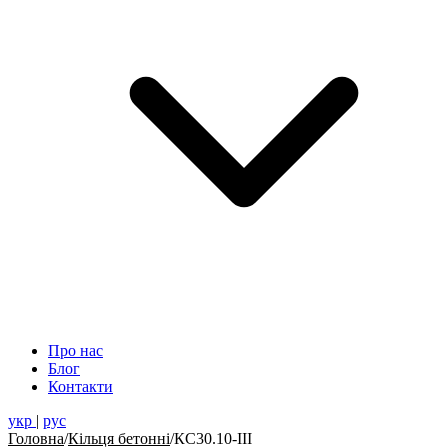
Про нас
Блог
Контакти
укр
|
рус
Головна
/
Кільця бетонні
/
КС30.10-ІІІ