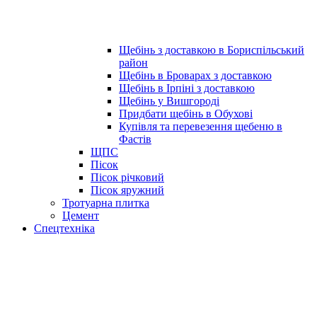
Щебінь з доставкою в Бориспільський
район
Щебінь в Броварах з доставкою
Щебінь в Ірпіні з доставкою
Щебінь у Вишгороді
Придбати щебінь в Обухові
Купівля та перевезення щебеню в
Фастів
ЩПС
Пісок
Пісок річковий
Пісок яружний
Тротуарна плитка
Цемент
Спецтехніка