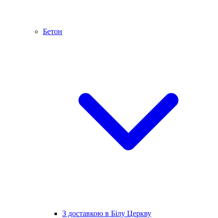
Бетон
З доставкою в Білу Церкву