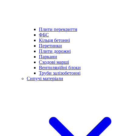
Плити перекриття
ФБС
Кільця бетонні
Перетинки
Плити дорожні
Паркани
Сходові марші
Вентиляційні блоки
Труби залізобетонні
Сипучі матеріали