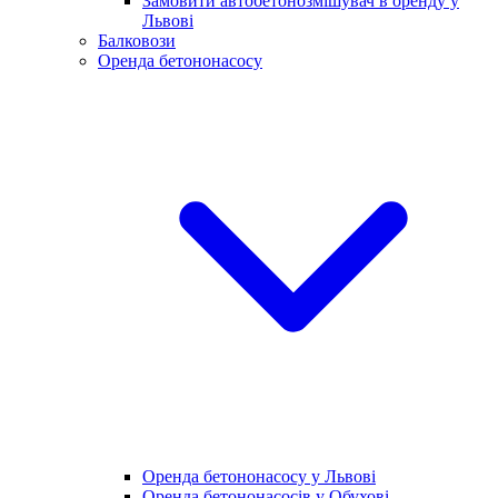
Замовити автобетонозмішувач в оренду у
Львові
Балковози
Оренда бетононасосу
Оренда бетононасосу у Львові
Оренда бетононасосів у Обухові