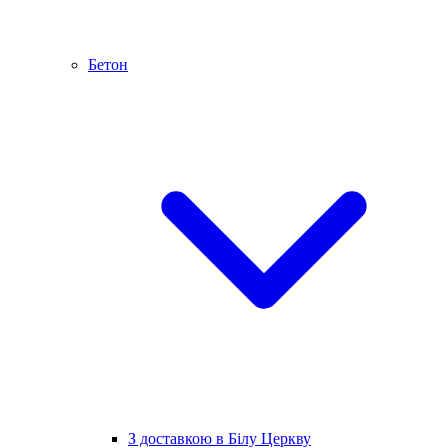
Бетон
З доставкою в Білу Церкву