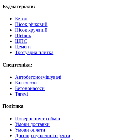
Будматеріали:
Бетон
Пісок річковий
Пісок яружний
Щебінь
ЩПС
Цемент
Тротуарна плитка
Спецтехніка:
Автобетонозмішувачі
Балковози
Бетононасоси
Тягачі
Політика
Повернення та обмін
Умови доставки
Умови оплати
Договір публічної оферти