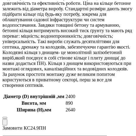
довговічність та ефективність роботи. Ціна на кільце бетонне
залежить від діаметра виробу. Стандартні розміри дають змогу
підібрати кільце під будь-яку потребу, зокрема для
облаштування садової інфраструктури чи систем
водопостачання. Завдяки товщині бетону та армуванню,
бетонні кільця витримують високий тиск ґрунту та мають ряд
переваг: міцність; водонепроникність; довговічність;
універсальність. Такі вироби служать десятиліттями для
септика, дренажу та колодязів, забезпечуючи гарантію якості.
Колодязні кільця з днищем- це монолітний залізобетоний
виріб,який поєднує в собі стінове кільце і плиту днища( до
назви додається ПН). Кільця з днищем використовуються при
монтажі оглядових, каналізаційних та водовідних колодязів.
За рахунок простоти монтажу дуже великим попитом
користуються в приватному секторі, перш за все для
створення септиків.
Діаметр (D) внутрішній ,мм
2400
Висота, мм
890
Ширина (Н),мм
2640
Замовити КС24.9ПН