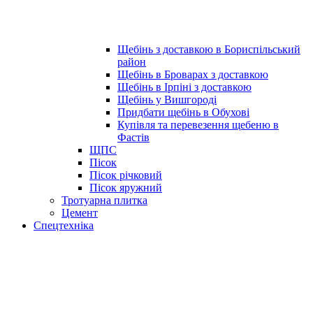
Щебінь з доставкою в Бориспільський
район
Щебінь в Броварах з доставкою
Щебінь в Ірпіні з доставкою
Щебінь у Вишгороді
Придбати щебінь в Обухові
Купівля та перевезення щебеню в
Фастів
ЩПС
Пісок
Пісок річковий
Пісок яружний
Тротуарна плитка
Цемент
Спецтехніка