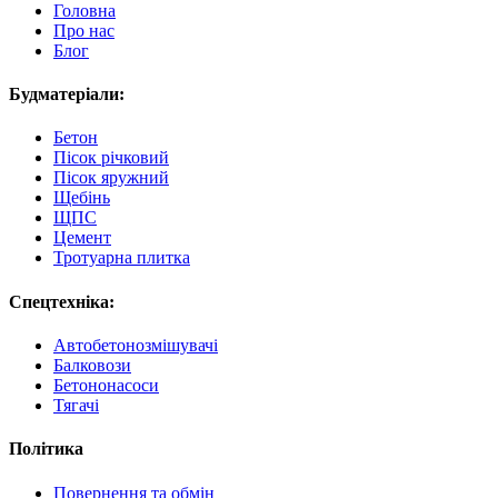
Головна
Про нас
Блог
Будматеріали:
Бетон
Пісок річковий
Пісок яружний
Щебінь
ЩПС
Цемент
Тротуарна плитка
Спецтехніка:
Автобетонозмішувачі
Балковози
Бетононасоси
Тягачі
Політика
Повернення та обмін