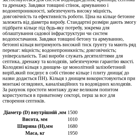
та дренажу. Завдяки товщині стінок, армуванню і
водонепроникності, забезпечують високу міцність,
довговічність та ефективність роботи. Ціна на кільце бетонне
залежить від діаметра виробу. Стандартні розміри дають змогу
підібрати кільце під будь-яку потребу, зокрема для
облаштування садової інфраструктури чи систем
водопостачання. Завдяки товщині бетону та армуванню,
бетонні кільця витримують високий тиск ґрунту та мають ряд
переваг: міцність; водонепроникність; довговічність;
універсальність. Такі вироби служать десятиліттями для
септика, дренажу та колодязів, забезпечуючи гарантію якості.
Колодязні кільця з днищем- це монолітний залізобетоний
виріб,який поєднує в собі стінове кільце і плиту днища( до
назви додається ПН). Кільця з днищем використовуються при
монтажі оглядових, каналізаційних та водовідних колодязів.
За рахунок простоти монтажу дуже великим попитом
користуються в приватному секторі, перш за все для
створення септиків.
Діаметр (D) внутрішній ,мм
1500
Висота, мм
1010
Ширина (Н),мм
1680
Маса, кг
1950