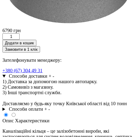
6790
грн
КС15.9ПН
кількість
Додати в кошик
Замовити в 1 клік
Зателефонувати менеджеру:
+380 (67) 304 49 31
Способи доставки
+
-
1) Доставка за допомогою нашого автопарку.
2) Самовивіз з магазину.
3) Інші транспортні служби.
Доставляємо у будь-яку точку Київської області від 10 тонн
Способи оплати
+
-
Опис
Характеристики
Каналізаційні кільця – це залізобетонні вироби, які
застосовуються для систем водовідведення, криниць, септика