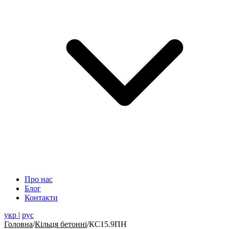
Про нас
Блог
Контакти
укр
|
рус
Головна
/
Кільця бетонні
/
КС15.9ПН