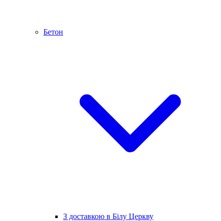
Бетон
З доставкою в Білу Церкву