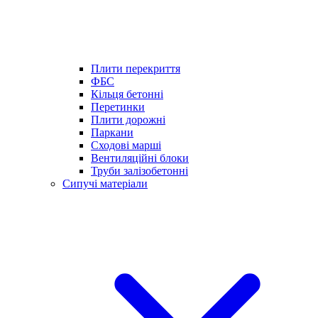
Плити перекриття
ФБС
Кільця бетонні
Перетинки
Плити дорожні
Паркани
Сходові марші
Вентиляційні блоки
Труби залізобетонні
Сипучі матеріали