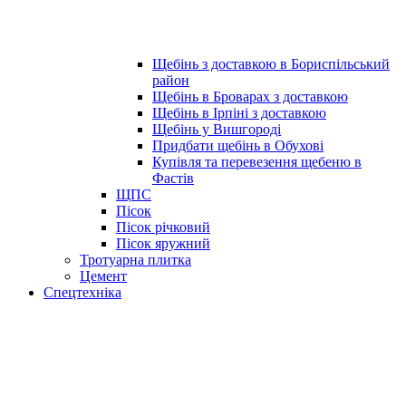
Щебінь з доставкою в Бориспільський
район
Щебінь в Броварах з доставкою
Щебінь в Ірпіні з доставкою
Щебінь у Вишгороді
Придбати щебінь в Обухові
Купівля та перевезення щебеню в
Фастів
ЩПС
Пісок
Пісок річковий
Пісок яружний
Тротуарна плитка
Цемент
Спецтехніка