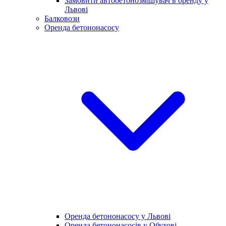
Замовити автобетонозмішувач в оренду у
Львові
Балковози
Оренда бетононасосу
Оренда бетононасосу у Львові
Оренда бетононасосів у Обухові