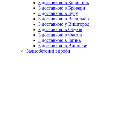
З доставкою в Бориспіль
З доставкою в Бровари
З доставкою в Бучу
З доставкою в Васильків
З доставкою у Вишгород
З доставкою в Обухів
З доставкою в Фастів
З доставкою в Ірпінь
З доставкою в Вишневе
Залізобетонні вироби