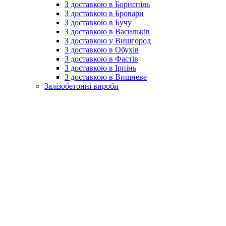
З доставкою в Бориспіль
З доставкою в Бровари
З доставкою в Бучу
З доставкою в Васильків
З доставкою у Вишгород
З доставкою в Обухів
З доставкою в Фастів
З доставкою в Ірпінь
З доставкою в Вишневе
Залізобетонні вироби