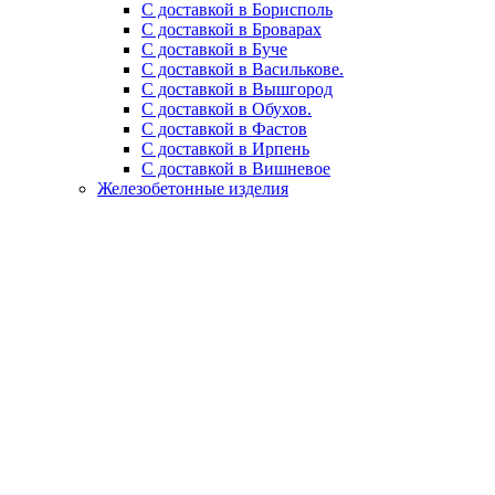
С доставкой в Борисполь
С доставкой в Броварах
С доставкой в Буче
С доставкой в Василькове.
С доставкой в Вышгород
С доставкой в Обухов.
С доставкой в Фастов
С доставкой в Ирпень
С доставкой в Вишневое
Железобетонные изделия