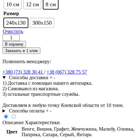
10 см
12 см
8 см
Размер
240х130
300х150
Очистить
Количество
товара
В корзину
Тротуарная
Заказать в 1 клик
плитка
Фалка
Позвонить менеджеру:
+380 (73) 328 30 41
/
+38 (067) 328 75 57
Способы доставки
+
-
1) Доставка с помощью нашего автопарка.
2) Самовывоз из магазина.
3) остальные транспортные службы.
Доставляем в любую точку Киевской области от 10 тонн.
Способы оплаты
+
-
Описание
Характеристики
Венге, Вишня, Графит, Жемчужина, Малибу, Оливка,
Цвет
Паприка, Сахара, Серый, Янтарь