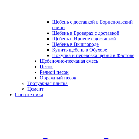
Щебень с доставкой в Бориспольский
район
Щебень в Броварах с доставкой
Щебень в Ирпене с доставкой
Щебень в Вышгороде
Купить щебень в Обухове
Покупка и перевозка щебня в Фастове
Щебеночно-песчаная смесь
Песок
Речной песок
Овражный песок
Тротуарная плитка
Цемент
Спецтехника