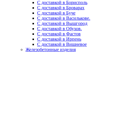
С доставкой в Борисполь
С доставкой в Броварах
С доставкой в Буче
С доставкой в Василькове.
С доставкой в Вышгород
С доставкой в Обухов.
С доставкой в Фастов
С доставкой в Ирпень
С доставкой в Вишневое
Железобетонные изделия