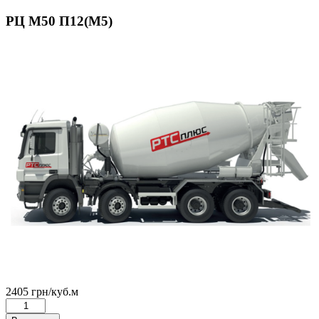
РЦ М50 П12(М5)
2405
грн
/куб.м
Количество
товара