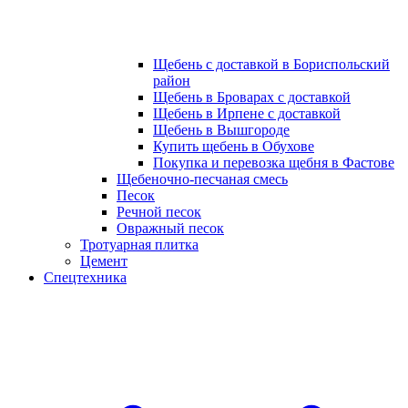
Щебень с доставкой в Бориспольский
район
Щебень в Броварах с доставкой
Щебень в Ирпене с доставкой
Щебень в Вышгороде
Купить щебень в Обухове
Покупка и перевозка щебня в Фастове
Щебеночно-песчаная смесь
Песок
Речной песок
Овражный песок
Тротуарная плитка
Цемент
Спецтехника