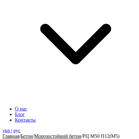
О нас
Блог
Контакты
укр
|
рус
Главная
/
Бетон
/
Морозостойкий бетон
/
РЦ М50 П12(М5)