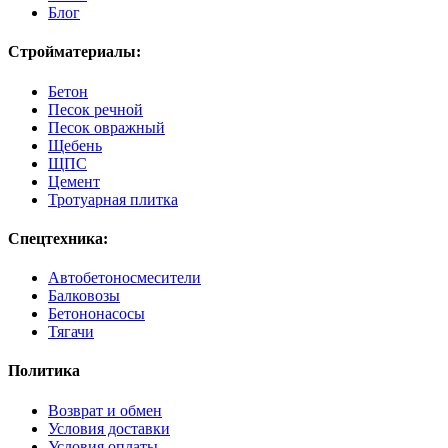
Блог
Стройматериалы:
Бетон
Песок речной
Песок овражный
Щебень
ЩПС
Цемент
Тротуарная плитка
Спецтехника:
Автобетоносмесители
Балковозы
Бетононасосы
Тягачи
Политика
Возврат и обмен
Условия доставки
Условия оплаты