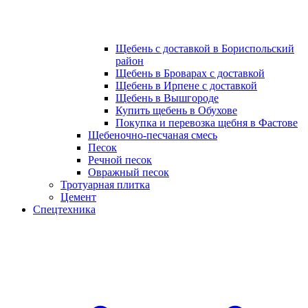
Щебень с доставкой в Бориспольский
район
Щебень в Броварах с доставкой
Щебень в Ирпене с доставкой
Щебень в Вышгороде
Купить щебень в Обухове
Покупка и перевозка щебня в Фастове
Щебеночно-песчаная смесь
Песок
Речной песок
Овражный песок
Тротуарная плитка
Цемент
Спецтехника