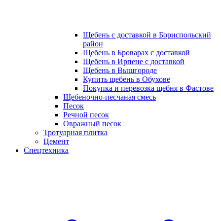
Щебень с доставкой в Бориспольский
район
Щебень в Броварах с доставкой
Щебень в Ирпене с доставкой
Щебень в Вышгороде
Купить щебень в Обухове
Покупка и перевозка щебня в Фастове
Щебеночно-песчаная смесь
Песок
Речной песок
Овражный песок
Тротуарная плитка
Цемент
Спецтехника