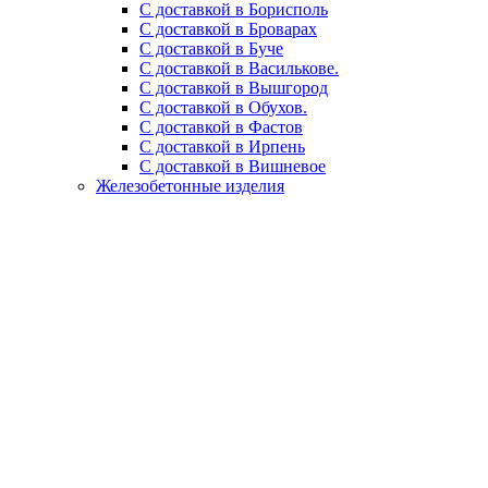
С доставкой в Борисполь
С доставкой в Броварах
С доставкой в Буче
С доставкой в Василькове.
С доставкой в Вышгород
С доставкой в Обухов.
С доставкой в Фастов
С доставкой в Ирпень
С доставкой в Вишневое
Железобетонные изделия