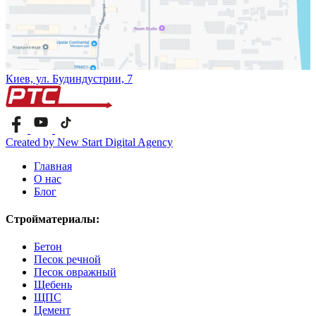
Киев, ул. Будиндустрии, 7
Created by New Start Digital Agency
Главная
О нас
Блог
Стройматериалы:
Бетон
Песок речной
Песок овражный
Щебень
ЩПС
Цемент