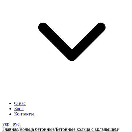
О нас
Блог
Контакты
укр
|
рус
Главная
/
Кольца бетонные
/
Бетонные кольца с вкладышем
/