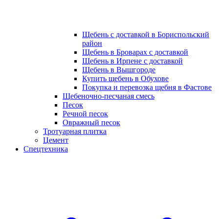
Щебень с доставкой в Бориспольский
район
Щебень в Броварах с доставкой
Щебень в Ирпене с доставкой
Щебень в Вышгороде
Купить щебень в Обухове
Покупка и перевозка щебня в Фастове
Щебеночно-песчаная смесь
Песок
Речной песок
Овражный песок
Тротуарная плитка
Цемент
Спецтехника