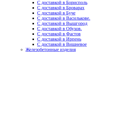
С доставкой в Борисполь
С доставкой в Броварах
С доставкой в Буче
С доставкой в Василькове.
С доставкой в Вышгород
С доставкой в Обухов.
С доставкой в Фастов
С доставкой в Ирпень
С доставкой в Вишневое
Железобетонные изделия