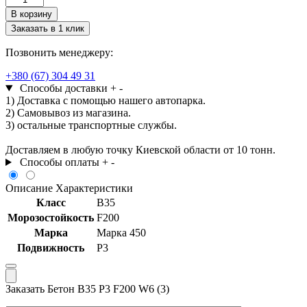
товара
В корзину
Бетон
Заказать в 1 клик
В35
Р3
Позвонить менеджеру:
F200
W6
+380 (67) 304 49 31
(3)
Способы доставки
+
-
1) Доставка с помощью нашего автопарка.
2) Самовывоз из магазина.
3) остальные транспортные службы.
Доставляем в любую точку Киевской области от 10 тонн.
Способы оплаты
+
-
Описание
Характеристики
Класс
В35
Морозостойкость
F200
Марка
Марка 450
Подвижность
Р3
Заказать Бетон В35 Р3 F200 W6 (3)