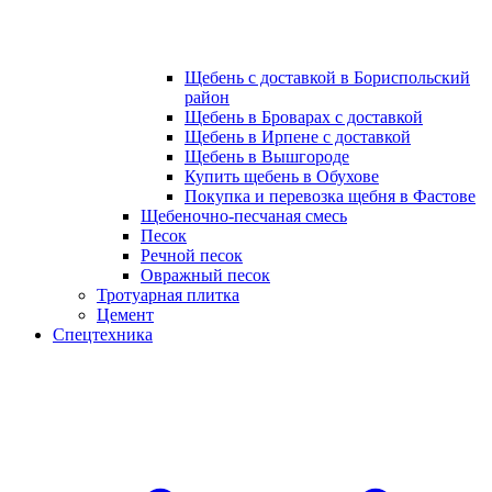
Щебень с доставкой в Бориспольский
район
Щебень в Броварах с доставкой
Щебень в Ирпене с доставкой
Щебень в Вышгороде
Купить щебень в Обухове
Покупка и перевозка щебня в Фастове
Щебеночно-песчаная смесь
Песок
Речной песок
Овражный песок
Тротуарная плитка
Цемент
Спецтехника