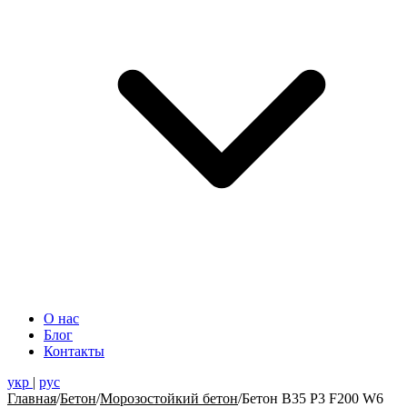
О нас
Блог
Контакты
укр
|
рус
Главная
/
Бетон
/
Морозостойкий бетон
/
Бетон В35 Р3 F200 W6