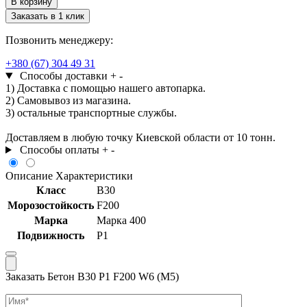
В корзину
Бетон
Заказать в 1 клик
B30
Р1
Позвонить менеджеру:
F200
W6
+380 (67) 304 49 31
(М5)
Способы доставки
+
-
1) Доставка с помощью нашего автопарка.
2) Самовывоз из магазина.
3) остальные транспортные службы.
Доставляем в любую точку Киевской области от 10 тонн.
Способы оплаты
+
-
Описание
Характеристики
Класс
В30
Морозостойкость
F200
Марка
Марка 400
Подвижность
Р1
Заказать Бетон B30 Р1 F200 W6 (М5)
Имя