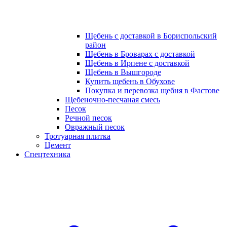
Щебень с доставкой в Бориспольский
район
Щебень в Броварах с доставкой
Щебень в Ирпене с доставкой
Щебень в Вышгороде
Купить щебень в Обухове
Покупка и перевозка щебня в Фастове
Щебеночно-песчаная смесь
Песок
Речной песок
Овражный песок
Тротуарная плитка
Цемент
Спецтехника