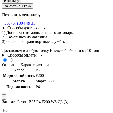
В корзину
Бетон
Заказать в 1 клик
В25
Р4
Позвонить менеджеру:
F200
W6
+380 (67) 304 49 31
ДЗ
Способы доставки
+
-
(3)
1) Доставка с помощью нашего автопарка.
2) Самовывоз из магазина.
3) остальные транспортные службы.
Доставляем в любую точку Киевской области от 10 тонн.
Способы оплаты
+
-
Описание
Характеристики
Класс
В25
Морозостойкость
F200
Марка
Марка 350
Подвижность
Р4
Заказать Бетон В25 Р4 F200 W6 ДЗ (3)
Имя