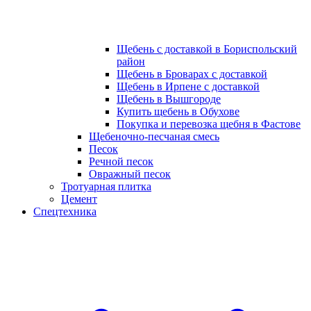
Щебень с доставкой в Бориспольский
район
Щебень в Броварах с доставкой
Щебень в Ирпене с доставкой
Щебень в Вышгороде
Купить щебень в Обухове
Покупка и перевозка щебня в Фастове
Щебеночно-песчаная смесь
Песок
Речной песок
Овражный песок
Тротуарная плитка
Цемент
Спецтехника