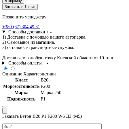
В корзину
Бетон
Заказать в 1 клик
В20
Р1
Позвонить менеджеру:
F200
W6
+380 (67) 304 49 31
ДЗ
Способы доставки
+
-
(М5)
1) Доставка с помощью нашего автопарка.
2) Самовывоз из магазина.
3) остальные транспортные службы.
Доставляем в любую точку Киевской области от 10 тонн.
Способы оплаты
+
-
Описание
Характеристики
Класс
В20
Морозостойкость
F200
Марка
Марка 250
Подвижность
Р1
Заказать Бетон В20 Р1 F200 W6 ДЗ (М5)
Имя