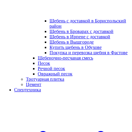
Щебень с доставкой в Бориспольский
район
Щебень в Броварах с доставкой
Щебень в Ирпене с доставкой
Щебень в Вышгороде
Купить щебень в Обухове
Покупка и перевозка щебня в Фастове
Щебеночно-песчаная смесь
Песок
Речной песок
Овражный песок
Тротуарная плитка
Цемент
Спецтехника