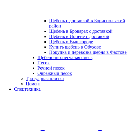
Щебень с доставкой в Бориспольский
район
Щебень в Броварах с доставкой
Щебень в Ирпене с доставкой
Щебень в Вышгороде
Купить щебень в Обухове
Покупка и перевозка щебня в Фастове
Щебеночно-песчаная смесь
Песок
Речной песок
Овражный песок
Тротуарная плитка
Цемент
Спецтехника