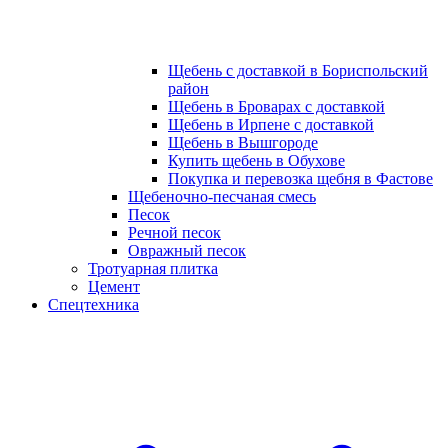
Щебень с доставкой в Бориспольский
район
Щебень в Броварах с доставкой
Щебень в Ирпене с доставкой
Щебень в Вышгороде
Купить щебень в Обухове
Покупка и перевозка щебня в Фастове
Щебеночно-песчаная смесь
Песок
Речной песок
Овражный песок
Тротуарная плитка
Цемент
Спецтехника